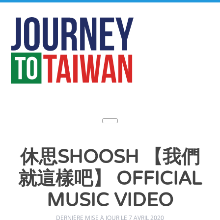
休思SHOOSH 【我們
就這樣吧】 OFFICIAL
MUSIC VIDEO
DERNIÈRE MISE À JOUR LE 7 AVRIL 2020