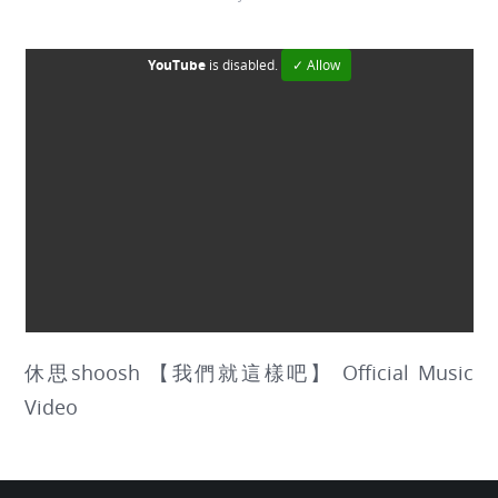
YouTube
is disabled.
✓ Allow
休思shoosh 【我們就這樣吧】 Official Music
Video