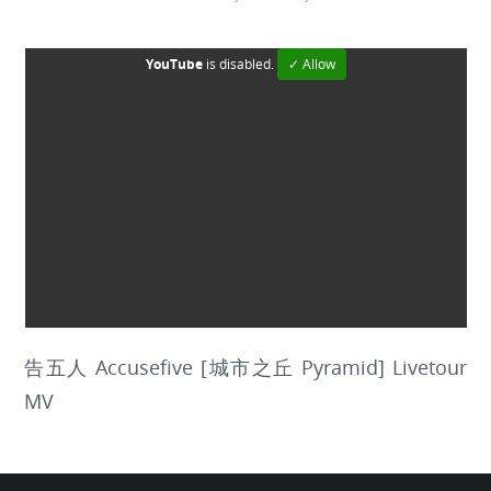
YouTube
is disabled.
✓ Allow
告五人 Accusefive [城市之丘 Pyramid] Livetour
MV