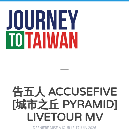
告五人 ACCUSEFIVE
[城市之丘 PYRAMID]
LIVETOUR MV
DERNIÈRE MISE À JOUR LE 17 JUIN 2026