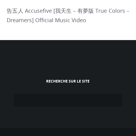
告五人 Accusefive [我天生 – 有夢版 True Colors –
Dreamers] Official Music Video
RECHERCHE SUR LE SITE