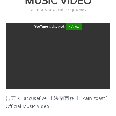
MUSIC VIDEO
DERNIÈRE MISE À JOUR LE 16 JUIN 2019
YouTube
is disabled.
✓ Allow
告五人 accusefive 【法蘭西多士 Pain toast】
Official Music Video