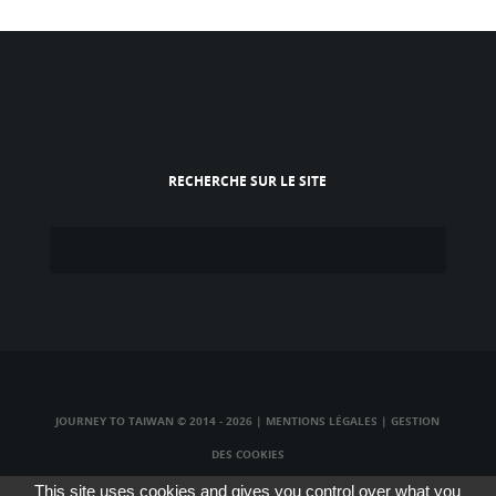
RECHERCHE SUR LE SITE
JOURNEY TO TAIWAN © 2014 - 2026
|
MENTIONS LÉGALES
|
GESTION
DES COOKIES
TAIWAN TV LIVE
|
TAIWAN RADIO LIVE
|
TAIWAN WEBCAM LIVE
This site uses cookies and gives you control over what you