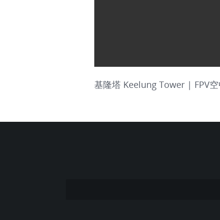
基隆塔 Keelung Tower | FPV