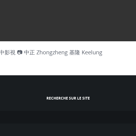
空中影視 📷 中正 Zhongzheng 基隆 Keelung
RECHERCHE SUR LE SITE