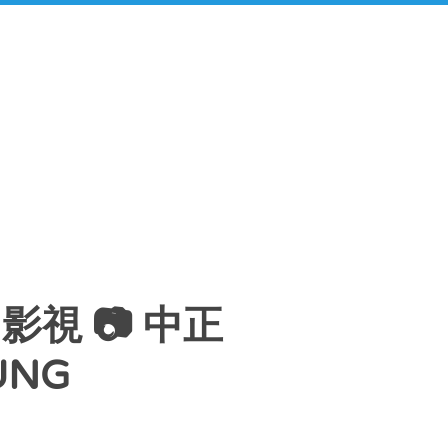
中影視 📷 中正
UNG