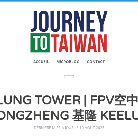
ACCUEIL
MICROBLOG
CONTACT
UNG TOWER | FPV空
ONGZHENG 基隆 KEEL
DERNIÈRE MISE À JOUR LE 10 AOÛT 2025