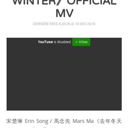
WINTER》OFFICIAL
MV
DERNIÈRE MISE À JOUR LE 19 MAI 2019
YouTube
is disabled.
✓ Allow
宋楚琳 Erin Song / 馬念先 Mars Ma《去年冬天