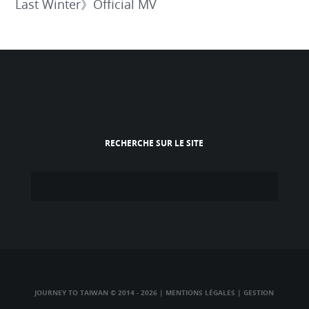
Last Winter》Official MV
RECHERCHE SUR LE SITE
JOURNEY TO TAIWAN © 2014 - 2026
|
MENTIONS LÉGALES
|
GESTION