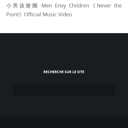
小男孩樂團 Men Envy Children《Never the
Point》Official Music Video
RECHERCHE SUR LE SITE