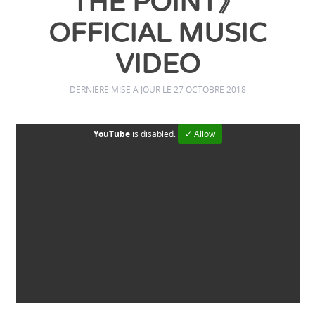
THE POINT》
OFFICIAL MUSIC
VIDEO
DERNIÈRE MISE À JOUR LE 27 OCTOBRE 2018
YouTube
is disabled.
✓ Allow