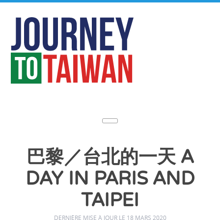
巴黎／台北的一天 A
DAY IN PARIS AND
TAIPEI
DERNIÈRE MISE À JOUR LE 18 MARS 2020