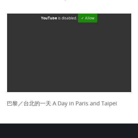
YouTube
is disabled.
✓ Allow
巴黎／台北的一天 A Day in Paris and Taipei