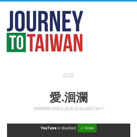
愛.洄瀾
DERNIÈRE MISE À JOUR LE 30 AOÛT 2017
YouTube
is disabled.
✓ Allow