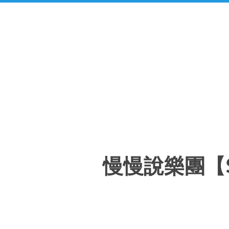
慢慢說樂團【SE