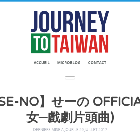
ACCUEIL
MICROBLOG
CONTACT
-NO】せーの OFFICIA
女─戲劇片頭曲)
DERNIÈRE MISE À JOUR LE 29 JUILLET 2017