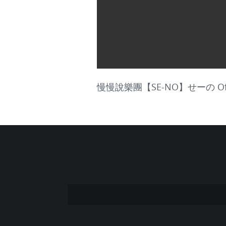
慢慢說樂團【SE-NO】せーの Off