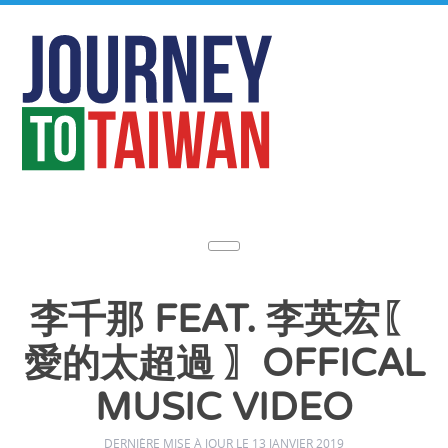
李千那 FEAT. 李英宏〖
愛的太超過 〗OFFICAL
MUSIC VIDEO
DERNIÈRE MISE À JOUR LE 13 JANVIER 2019