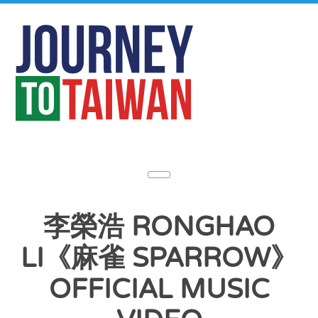
李榮浩 RONGHAO
LI《麻雀 SPARROW》
OFFICIAL MUSIC