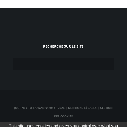
RECHERCHE SUR LE SITE
JOURNEY TO TAIWAN © 2014 - 2026
|
MENTIONS LÉGALES
|
GESTION
DES COOKIES
TAIWAN TV LIVE
|
TAIWAN RADIO LIVE
|
TAIWAN WEBCAM LIVE
This site uses cookies and gives you control over what you