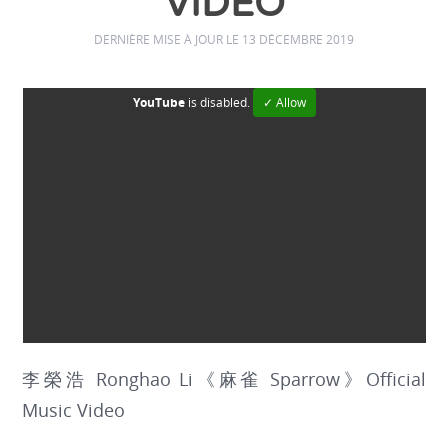
VIDEO
DERNIÈRE MISE À JOUR LE 13 DÉCEMBRE 2019
YouTube
is disabled.
✓ Allow
李榮浩 Ronghao Li《麻雀 Sparrow》Official
Music Video