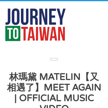
林瑪黛 MATELIN【又
相遇了】MEET AGAIN
| OFFICIAL MUSIC