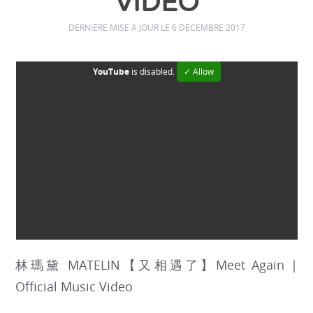
VIDEO
DERNIÈRE MISE À JOUR LE 6 DÉCEMBRE 2017
YouTube
is disabled.
✓ Allow
林瑪黛 MATELIN【又相遇了】Meet Again |
Official Music Video