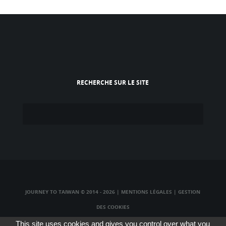
RECHERCHE SUR LE SITE
JOURNEY TO TAIWAN © 2014 - 2026
|
MENTIONS LÉGALES
|
GESTION
DES COOKIES
TAIWAN TV LIVE
|
TAIWAN RADIO LIVE
|
TAIWAN WEBCAM LIVE
This site uses cookies and gives you control over what you