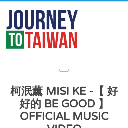
柯泯薰 MISI KE -【 好
好的 BE GOOD 】
OFFICIAL MUSIC