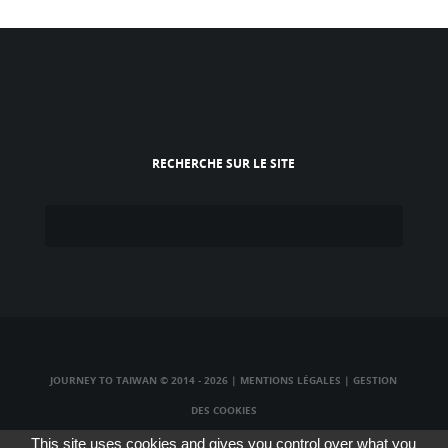
RECHERCHE SUR LE SITE
JOURNEY TO TAIWAN © 2014 - 2026
|
MENTIONS LÉGALES
|
GESTION
DES COOKIES
TAIWAN TV LIVE
|
TAIWAN RADIO LIVE
|
TAIWAN WEBCAM LIVE
This site uses cookies and gives you control over what you