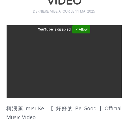
VIDEO
DERNIÈRE MISE À JOUR LE 11 MAI 2025
YouTube
is disabled.
✓ Allow
柯泯薰 misi Ke -【 好好的 Be Good 】Official
Music Video