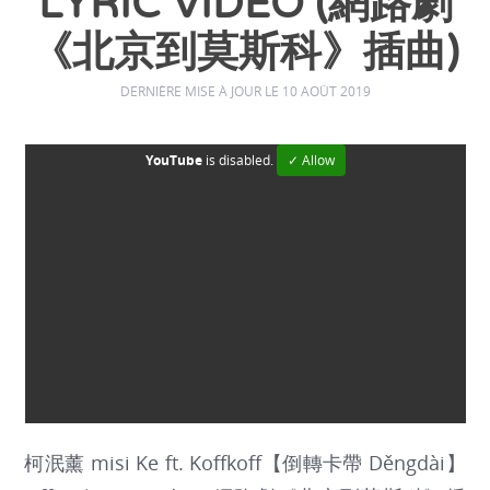
LYRIC VIDEO (網路劇
《北京到莫斯科》插曲)
DERNIÈRE MISE À JOUR LE 10 AOÛT 2019
YouTube
is disabled.
✓ Allow
柯泯薰 misi Ke ft. Koffkoff【倒轉卡帶 Děngdài】