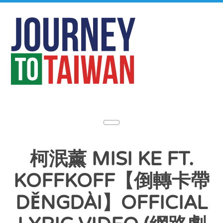
柯泯薰 MISI KE FT.
KOFFKOFF【倒轉卡帶
DĚNGDÀI】OFFICIAL