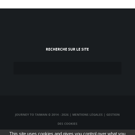
RECHERCHE SUR LE SITE
JOURNEY TO TAIWAN © 2014 - 2026
|
MENTIONS LÉGALES
|
GESTION
DES COOKIES
TAIWAN TV LIVE
|
TAIWAN RADIO LIVE
|
TAIWAN WEBCAM LIVE
This site uses cookies and gives you control over what you