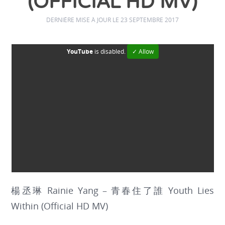
(OFFICIAL HD MV)
DERNIÈRE MISE À JOUR LE 23 SEPTEMBRE 2017
YouTube
is disabled.
✓ Allow
楊丞琳 Rainie Yang – 青春住了誰 Youth Lies
Within (Official HD MV)