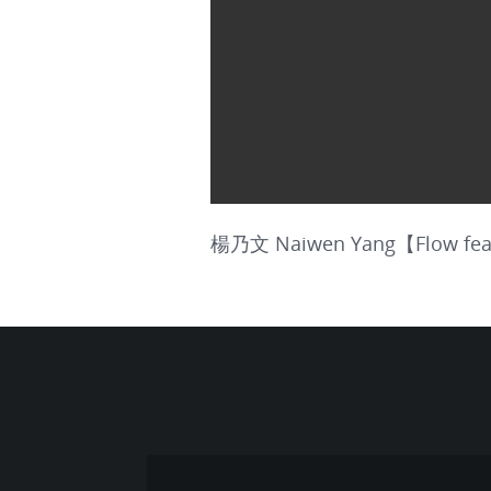
楊乃文 Naiwen Yang【Flow feat.