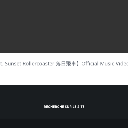
 Sunset Rollercoaster 落日飛車】Official Music Vide
RECHERCHE SUR LE SITE