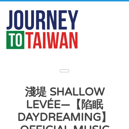
淺堤 SHALLOW
LEVÉE—【陷眠
DAYDREAMING】