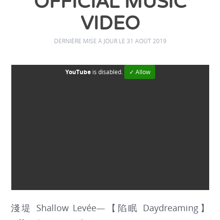
OFFICIAL MUSIC
VIDEO
DERNIÈRE MISE À JOUR LE 31 AOÛT 2019
YouTube
is disabled.
✓ Allow
淺堤 Shallow Levée—【陷眠 Daydreaming】