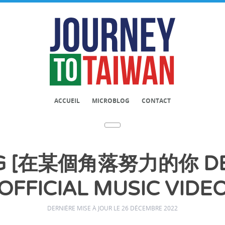
ACCUEIL
MICROBLOG
CONTACT
G [在某個角落努力的你 DE
OFFICIAL MUSIC VIDE
DERNIÈRE MISE À JOUR LE 26 DÉCEMBRE 2022