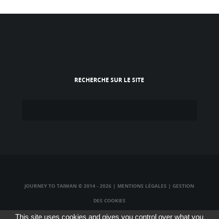
RECHERCHE SUR LE SITE
JOURNEY TO TAIWAN © 2014 - 2026
|
MENTIONS LÉGALES
|
GESTION
DES COOKIES
TAIWAN TV LIVE
|
TAIWAN RADIO LIVE
|
TAIWAN WEBCAM LIVE
This site uses cookies and gives you control over what you