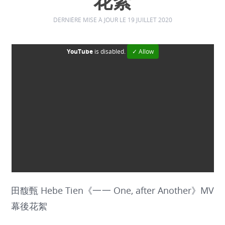
花絮
DERNIÈRE MISE À JOUR LE 19 JUILLET 2020
YouTube
is disabled.
✓ Allow
田馥甄 Hebe Tien《一一 One, after Another》MV
幕後花絮