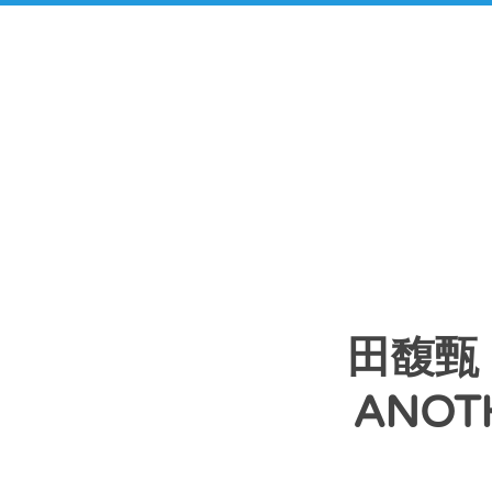
田馥甄 H
ANOTH