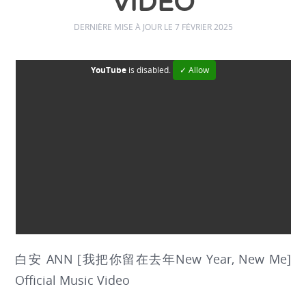
VIDEO
DERNIÈRE MISE À JOUR LE 7 FÉVRIER 2025
YouTube
is disabled.
✓ Allow
白安 ANN [我把你留在去年New Year, New Me]
Official Music Video