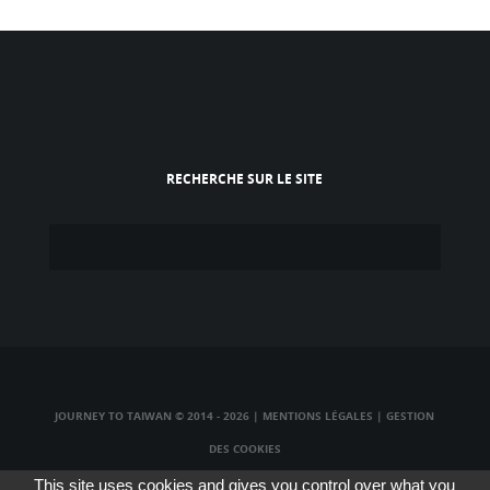
RECHERCHE SUR LE SITE
JOURNEY TO TAIWAN © 2014 - 2026
|
MENTIONS LÉGALES
|
GESTION
DES COOKIES
TAIWAN TV LIVE
|
TAIWAN RADIO LIVE
|
TAIWAN WEBCAM LIVE
This site uses cookies and gives you control over what you