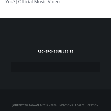
You?] Official Music Video
RECHERCHE SUR LE SITE
JOURNEY TO TAIWAN © 2014 - 2026
|
MENTIONS LÉGALES
|
GESTION