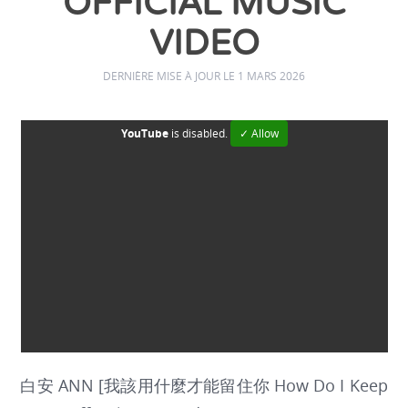
OFFICIAL MUSIC
VIDEO
DERNIÈRE MISE À JOUR LE 1 MARS 2026
YouTube
is disabled.
✓ Allow
白安 ANN [我該用什麼才能留住你 How Do I Keep