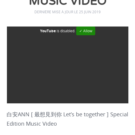
MUSIC VIDEO
DERNIÈRE MISE À JOUR LE 25 JUIN 2019
YouTube
is disabled.
✓ Allow
白安ANN [ 最想見到你 Let’s be together ] Special
Edition Music Video