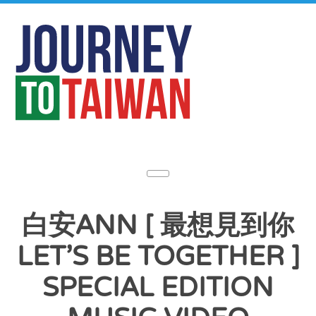
白安ANN [ 最想見到你
LET’S BE TOGETHER ]
SPECIAL EDITION