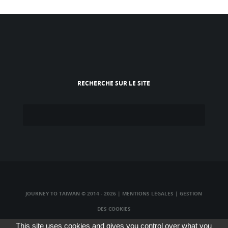
RECHERCHE SUR LE SITE
JOURNEY TO TAIWAN © 2014 - 2026
|
MENTIONS LÉGALES
|
GESTION
DES COOKIES
TAIWAN TV LIVE
|
TAIWAN RADIO LIVE
|
TAIWAN WEBCAM LIVE
This site uses cookies and gives you control over what you