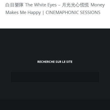
白目樂隊 The White Eyes – 月光光心慌慌 Money
Makes Me Happy | CINEMAPHONIC SESSIONS
RECHERCHE SUR LE SITE