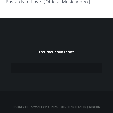
Bastards of Love【Official Music Video】
RECHERCHE SUR LE SITE
JOURNEY TO TAIWAN © 2014 - 2026
|
MENTIONS LÉGALES
|
GESTION