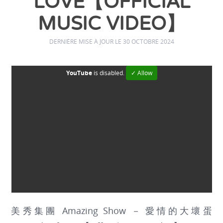
LOVE【OFFICIAL
MUSIC VIDEO】
DERNIÈRE MISE À JOUR LE 30 OCTOBRE 2024
YouTube
is disabled.
✓ Allow
美秀集團 Amazing Show － 愛情的大壞蛋