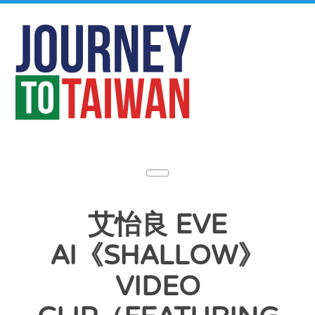
艾怡良 EVE
AI《SHALLOW》
VIDEO