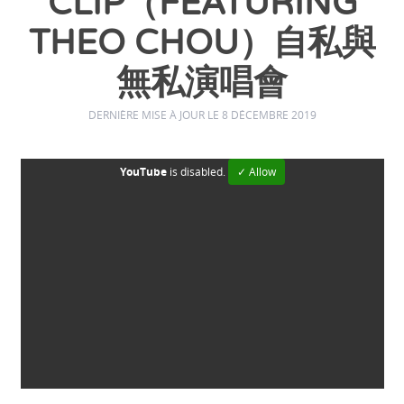
CLIP（FEATURING
THEO CHOU）自私與
無私演唱會
DERNIÈRE MISE À JOUR LE 8 DÉCEMBRE 2019
YouTube
is disabled.
✓ Allow