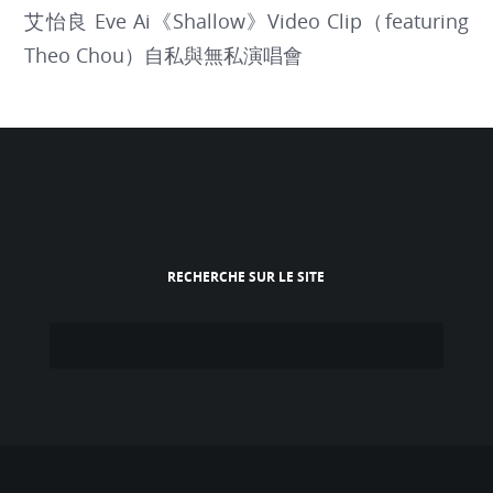
艾怡良 Eve Ai《Shallow》Video Clip（featuring
Theo Chou）自私與無私演唱會
RECHERCHE SUR LE SITE