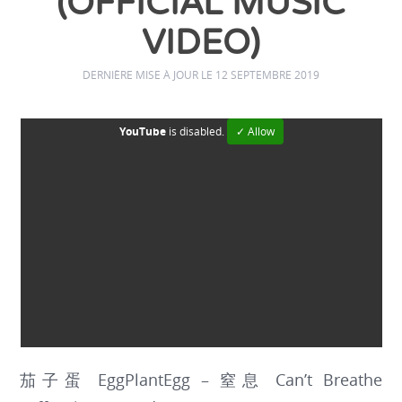
(OFFICIAL MUSIC
VIDEO)
DERNIÈRE MISE À JOUR LE 12 SEPTEMBRE 2019
YouTube
is disabled.
✓ Allow
茄子蛋 EggPlantEgg – 窒息 Can’t Breathe