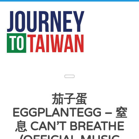
茄子蛋
EGGPLANTEGG – 窒
息 CAN’T BREATHE