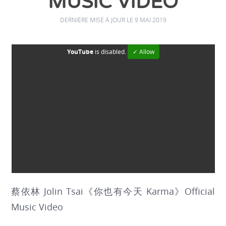
MUSIC VIDEO
DERNIÈRE MISE À JOUR LE 9 MAI 2019
YouTube
is disabled.
✓ Allow
蔡依林 Jolin Tsai《你也有今天 Karma》Official
Music Video