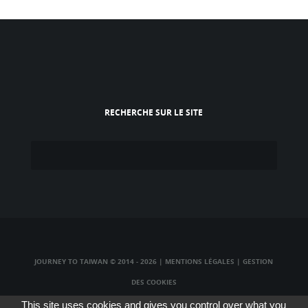
RECHERCHE SUR LE SITE
JOURNEY TO TAIWAN © 2014 - 2026
|
MENTIONS LÉGALES
|
GESTION
DES COOKIES
TAIWAN TV LIVE
|
TAIWAN RADIO LIVE
|
TAIWAN WEBCAM LIVE
This site uses cookies and gives you control over what you