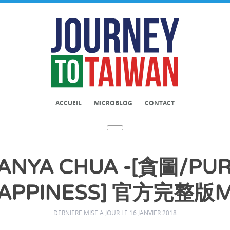
ACCUEIL
MICROBLOG
CONTACT
NYA CHUA -[貪圖/PUR
APPINESS] 官方完整版
DERNIÈRE MISE À JOUR LE 16 JANVIER 2018