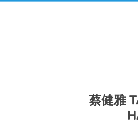
蔡健雅 TA
H