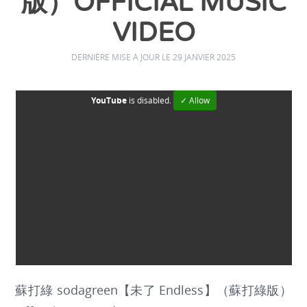
版）OFFICIAL MUSIC
VIDEO
DERNIÈRE MISE À JOUR LE 29 JANVIER 2025
YouTube
is disabled.
✓ Allow
蘇打綠 sodagreen【未了 Endless】（蘇打綠版）