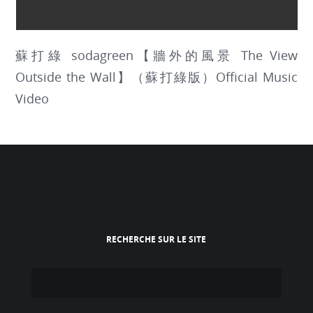
蘇打綠 sodagreen【牆外的風景 The View
Outside the Wall】（蘇打綠版）Official Music
Video
RECHERCHE SUR LE SITE