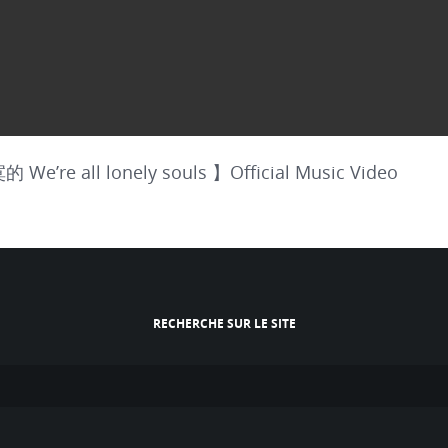
re all lonely souls 】Official Music Video
RECHERCHE SUR LE SITE