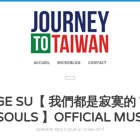
ACCUEIL
MICROBLOG
CONTACT
GE SU【 我們都是寂寞的 W
SOULS 】OFFICIAL MUS
DERNIÈRE MISE À JOUR LE 18 MAI 2017