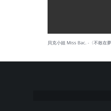
貝克小姐 Miss Bac. -〈不敢在夢裡面