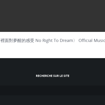
對夢醒的感受 No Right To Dream〉 Official Music 
RECHERCHE SUR LE SITE