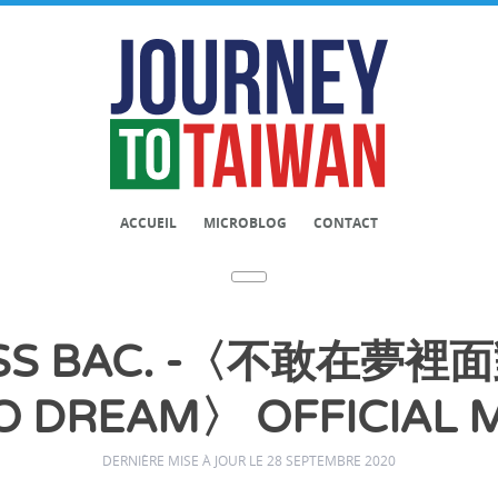
ACCUEIL
MICROBLOG
CONTACT
SS BAC. -〈不敢在夢
O DREAM〉 OFFICIAL 
DERNIÈRE MISE À JOUR LE 28 SEPTEMBRE 2020