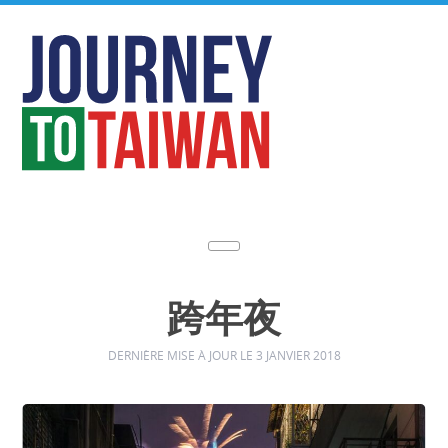
跨年夜
DERNIÈRE MISE À JOUR LE 3 JANVIER 2018