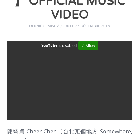
】 OFFICIAL MUSIC
VIDEO
DERNIÈRE MISE À JOUR LE 25 DÉCEMBRE 2018
YouTube
is disabled.
✓ Allow
陳綺貞 Cheer Chen【台北某個地方 Somewhere,