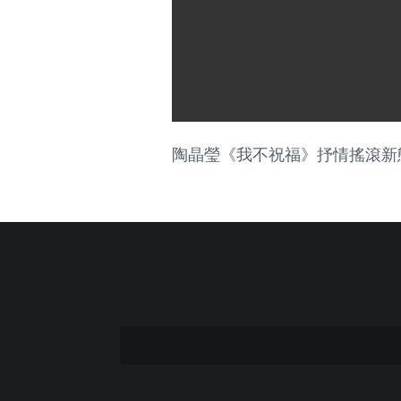
陶晶瑩《我不祝福》抒情搖滾新態度 Of