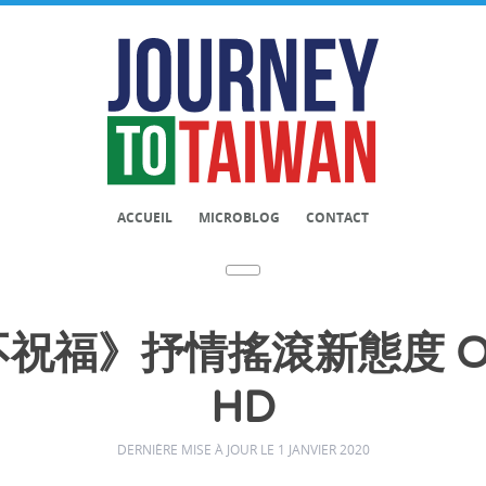
ACCUEIL
MICROBLOG
CONTACT
福》抒情搖滾新態度 OFF
HD
DERNIÈRE MISE À JOUR LE 1 JANVIER 2020