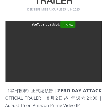
TRAILER
DERNIÈRE MISE À JOUR LE 25 JUIN 2025
YouTube
is disabled.
✓ Allow
《零日攻擊》正式總預告｜𝗭𝗘𝗥𝗢 𝗗𝗔𝗬 𝗔𝗧𝗧𝗔𝗖𝗞
OFFICIAL TRAILER｜8月2日起 每週六21:00 |
August 15 on Amazon Prime Video JP