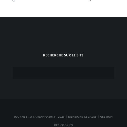
RECHERCHE SUR LE SITE
JOURNEY TO TAIWAN © 2014 - 2026
|
MENTIONS LÉGALES
|
GESTION
DES COOKIES