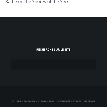
Battle on the Shores of the Styx
RECHERCHE SUR LE SITE
JOURNEY TO TAIWAN © 2014 - 2026
|
MENTIONS LÉGALES
|
GESTION