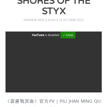
SHORES OF THE
STYX
DERNIÈRE MISE À JOUR LE 22 OCTOBRE 2022
YouTube
is disabled.
✓ Allow
《霹靂戰冥曲》官方PV｜PILI JHAN MING QU: