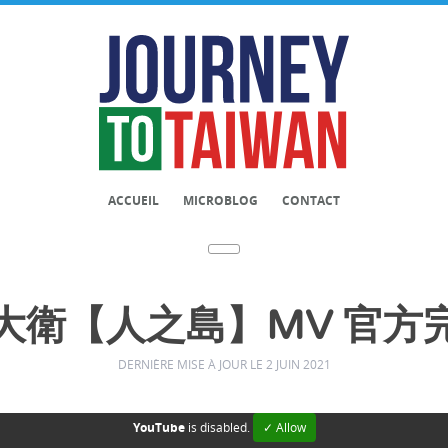
ACCUEIL
MICROBLOG
CONTACT
大衛【人之島】MV 官方
DERNIÈRE MISE À JOUR LE 2 JUIN 2021
YouTube
is disabled.
✓ Allow