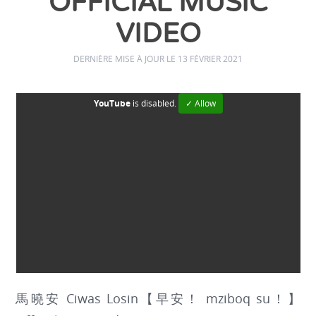
OFFICIAL MUSIC
VIDEO
DERNIÈRE MISE À JOUR LE 13 FÉVRIER 2021
YouTube
is disabled.
✓ Allow
馬曉安 Ciwas Losin【早安！ mziboq su！】