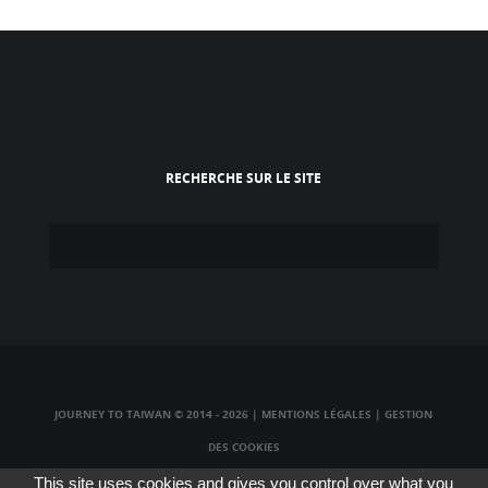
RECHERCHE SUR LE SITE
JOURNEY TO TAIWAN © 2014 - 2026
|
MENTIONS LÉGALES
|
GESTION
DES COOKIES
TAIWAN TV LIVE
|
TAIWAN RADIO LIVE
|
TAIWAN WEBCAM LIVE
This site uses cookies and gives you control over what you