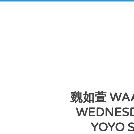
魏如萱 WAA
WEDNESD
YOYO S