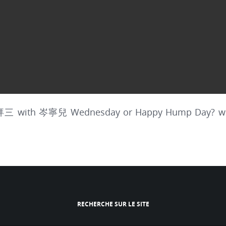
th 岑寧兒 Wednesday or Happy Hump Day? with Y
RECHERCHE SUR LE SITE