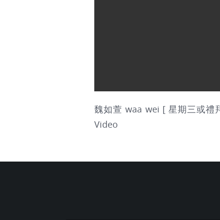
魏如萱 waa wei [ 星期三或禮拜三 wi
Video