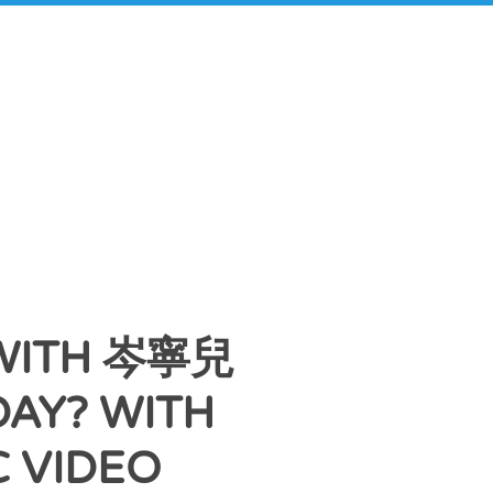
WITH 岑寧兒
AY? WITH
C VIDEO