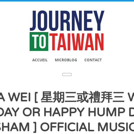
ACCUEIL
MICROBLOG
CONTACT
 WEI [ 星期三或禮拜三 
AY OR HAPPY HUMP D
HAM ] OFFICIAL MUSI