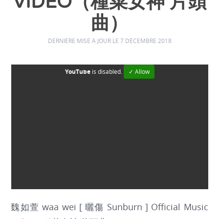
VIDEO（種菜女神 片頭
曲）
DERNIÈRE MISE À JOUR LE 7 DÉCEMBRE 2018
YouTube
is disabled.
✓ Allow
魏如萱 waa wei [ 曬傷 Sunburn ] Official Music