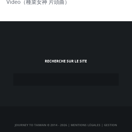
Video（種菜女神 片頭曲）
RECHERCHE SUR LE SITE
JOURNEY TO TAIWAN © 2014 - 2026
|
MENTIONS LÉGALES
|
GESTION