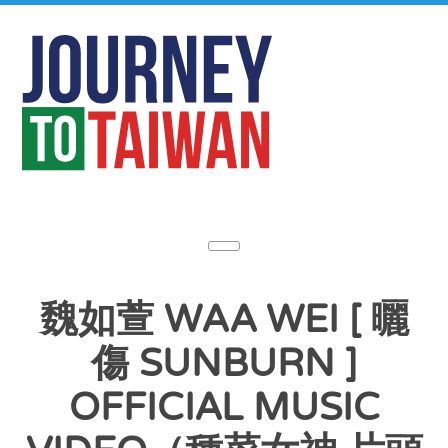
魏如萱 WAA WEI [ 曬
傷 SUNBURN ]
OFFICIAL MUSIC