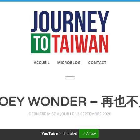
ACCUEIL
MICROBLOG
CONTACT
OEY WONDER – 再
DERNIÈRE MISE À JOUR LE 12 SEPTEMBRE 2020
YouTube
is disabled.
✓ Allow