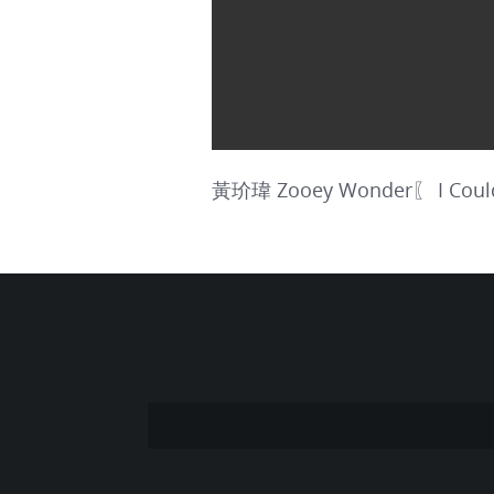
黃玠瑋 Zooey Wonder〖 I Could 