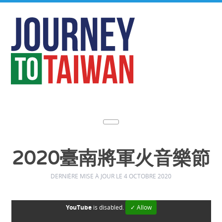
2020臺南將軍火音樂節
DERNIÈRE MISE À JOUR LE 4 OCTOBRE 2020
YouTube
is disabled.
✓ Allow