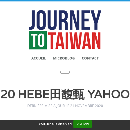
ACCUEIL
MICROBLOG
CONTACT
1.20 HEBE田馥甄 YAH
DERNIÈRE MISE À JOUR LE 21 NOVEMBRE 2020
YouTube
is disabled.
✓ Allow