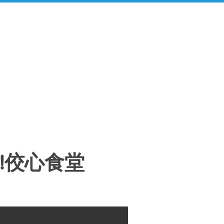
OO!佼心食堂