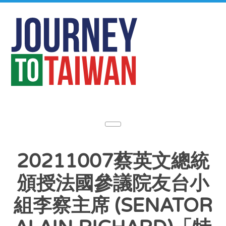
20211007蔡英文總統
頒授法國參議院友台小
組李察主席 (SENATOR