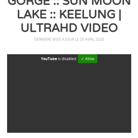
GORGE :: SUN MOON
LAKE :: KEELUNG |
ULTRAHD VIDEO
DERNIÈRE MISE À JOUR LE 20 AVRIL 2020
YouTube
is disabled.
✓ Allow