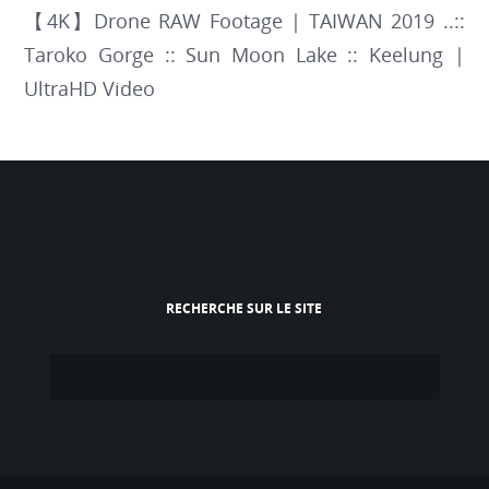
【4K】Drone RAW Footage | TAIWAN 2019 ..::
Taroko Gorge :: Sun Moon Lake :: Keelung |
UltraHD Video
RECHERCHE SUR LE SITE